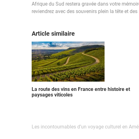
Afrique du Sud restera gravée dans votre mémoire,
reviendrez avec des souvenirs plein la tête et des
Article similaire
La route des vins en France entre histoire et
paysages viticoles
Navigation
Les incontournables d’un voyage culturel en Amé
de