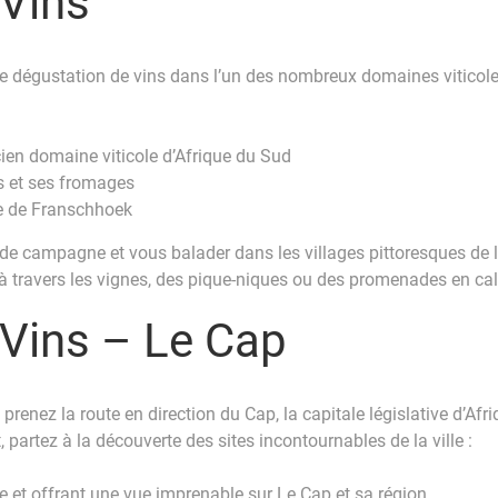
 Vins
ne dégustation de vins dans l’un des nombreux domaines viticole
ien domaine viticole d’Afrique du Sud
s et ses fromages
ée de Franschhoek
es de campagne et vous balader dans les villages pittoresques de
 travers les vignes, des pique-niques ou des promenades en ca
 Vins – Le Cap
renez la route en direction du Cap, la capitale législative d’Afriq
 partez à la découverte des sites incontournables de la ville :
e et offrant une vue imprenable sur Le Cap et sa région