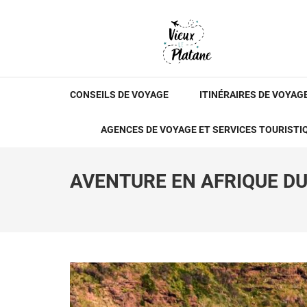
Aller
au
contenu
(Pressez
LE VIEUX PLATANE
Voyage et Tourisme
Entrée)
CONSEILS DE VOYAGE
ITINÉRAIRES DE VOYAG
AGENCES DE VOYAGE ET SERVICES TOURISTI
AVENTURE EN AFRIQUE DU 