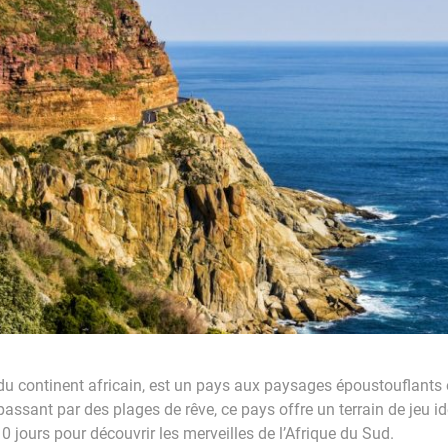
e du continent africain, est un pays aux paysages époustouflants
sant par des plages de rêve, ce pays offre un terrain de jeu idé
10 jours pour découvrir les merveilles de l’Afrique du Sud.