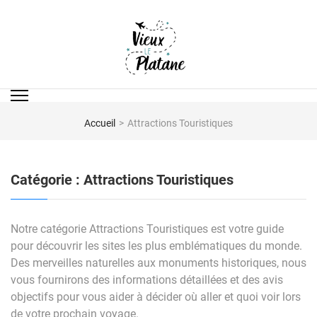
Aller
au
contenu
(Pressez
Entrée)
LE VIEUX PLATANE
Voyage et Tourisme
Accueil
>
Attractions Touristiques
Catégorie :
Attractions Touristiques
Notre catégorie Attractions Touristiques est votre guide
pour découvrir les sites les plus emblématiques du monde.
Des merveilles naturelles aux monuments historiques, nous
vous fournirons des informations détaillées et des avis
objectifs pour vous aider à décider où aller et quoi voir lors
de votre prochain voyage.