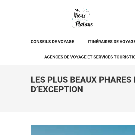
Aller
au
contenu
(Pressez
LE VIEUX PLATANE
Voyage et Tourisme
Entrée)
CONSEILS DE VOYAGE
ITINÉRAIRES DE VOYAG
AGENCES DE VOYAGE ET SERVICES TOURISTI
LES PLUS BEAUX PHARES 
D’EXCEPTION