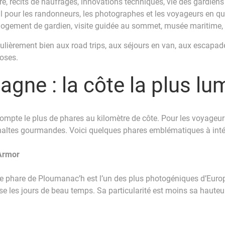
ère, récits de naufrages, innovations techniques, vie des gardiens
éal pour les randonneurs, les photographes et les voyageurs en q
 logement de gardien, visite guidée au sommet, musée maritime,
iculièrement bien aux road trips, aux séjours en van, aux escapad
oses.
agne : la côte la plus l
mpte le plus de phares au kilomètre de côte. Pour les voyageurs,
 haltes gourmandes. Voici quelques phares emblématiques à intég
Armor
 le phare de Ploumanac’h est l’un des plus photogéniques d’Euro
se les jours de beau temps. Sa particularité est moins sa hauteu