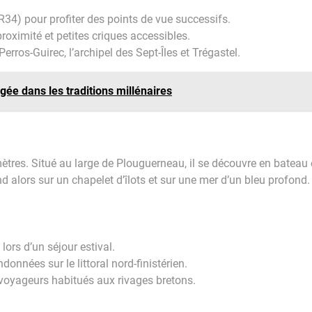
R34) pour profiter des points de vue successifs.
proximité et petites criques accessibles.
rros-Guirec, l’archipel des Sept-Îles et Trégastel.
ngée dans les traditions millénaires
ètres. Situé au large de Plouguerneau, il se découvre en bateau 
alors sur un chapelet d’îlots et sur une mer d’un bleu profond.
lors d’un séjour estival.
données sur le littoral nord-finistérien.
oyageurs habitués aux rivages bretons.